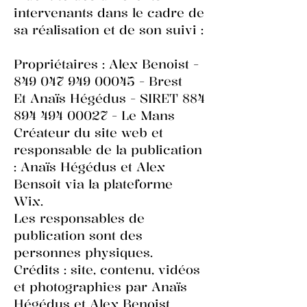
intervenants dans le cadre de
sa réalisation et de son suivi :
Propriétaires : Alex Benoist -
849 047 949 00045
- Brest
Et Anaïs Hégédus - SIRET
884
894 494 00027
- Le Mans
Créateur du site web et
responsable de la publication
: Anaïs Hégédus et Alex
Bensoit via la plateforme
Wix.
Les responsables de
publication sont des
personnes physiques.
Crédits : site, contenu, vidéos
et photographies par Anaïs
Hégédus et Alex Benoist