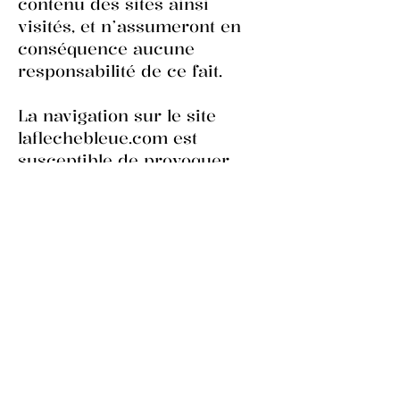
contenu des sites ainsi
visités, et n’assumeront en
conséquence aucune
responsabilité de ce fait.
La navigation sur le site
laflechebleue.com est
susceptible de provoquer
l’installation de cookie(s) sur
l’ordinateur de l’utilisateur.
Un cookie est un fichier de
petite taille, qui ne permet
pas l’identification de
l’utilisateur, mais qui
enregistre des informations
relatives à la navigation d’un
ordinateur sur un site. Les
données ainsi obtenues